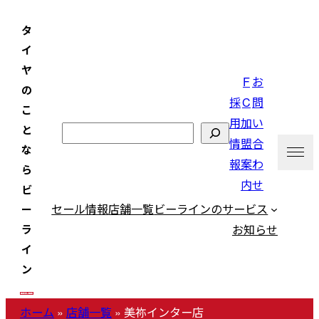
内
タ
容
イ
を
ヤ
ス
F
お
の
キ
採
C
問
こ
ッ
用
加
い
と
検
プ
情
盟
合
な
索
報
案
わ
ら
内
せ
ビ
セール情報
店舗一覧
ビーラインのサービス
ー
お知らせ
ラ
イ
ン
ホーム
»
店舗一覧
»
美祢インター店