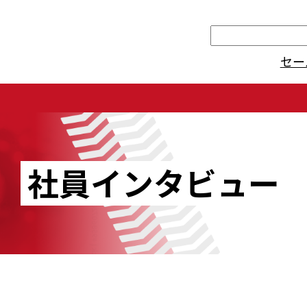
検
索
セー
社員インタビュー