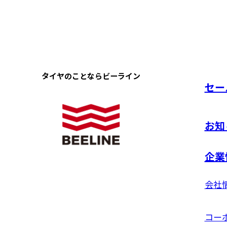
タイヤのことなら
ビーライン
セー
お知
企業
会社
コー