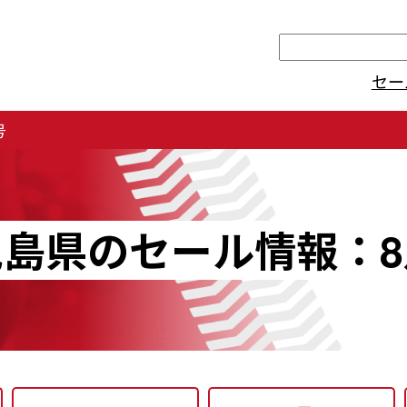
検
索
セー
号
児島県のセール情報：8