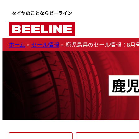
内
タイヤのことならビーライン
容
を
ス
ホーム
»
セール情報
»
鹿児島県のセール情報：8月
キ
ッ
プ
鹿