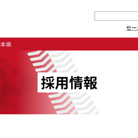
検
索
セー
熊本県
採用情報