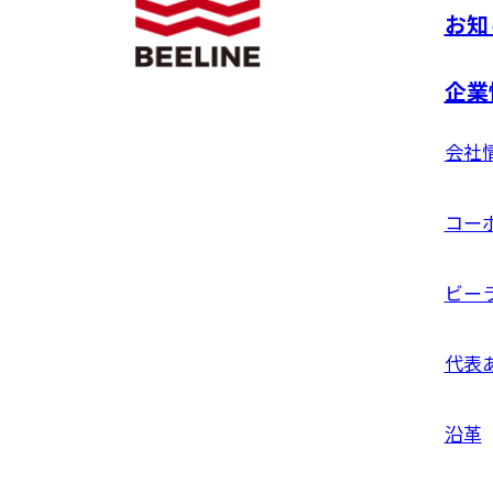
お知
企業
会社
コー
ビー
代表
沿革