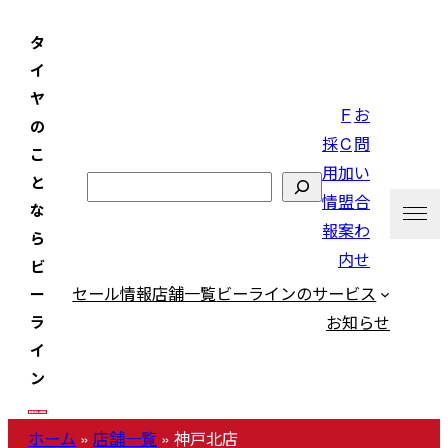
内
タ
容
イ
を
ヤ
ス
F
お
の
キ
採
C
問
こ
ッ
用
加
い
と
検
プ
情
盟
合
な
索
報
案
わ
ら
内
せ
ビ
セール情報
店舗一覧
ビーラインのサービス
ー
お知らせ
ラ
イ
ン
ホーム
»
店舗一覧
»
神戸北店