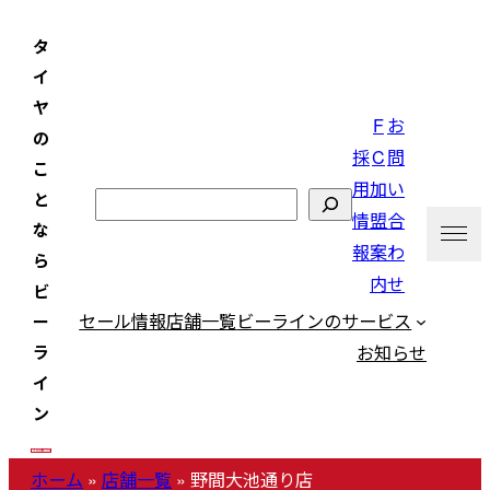
内
タ
容
イ
を
ヤ
ス
F
お
の
キ
採
C
問
こ
ッ
用
加
い
と
検
プ
情
盟
合
な
索
報
案
わ
ら
内
せ
ビ
セール情報
店舗一覧
ビーラインのサービス
ー
お知らせ
ラ
イ
ン
ホーム
»
店舗一覧
»
野間大池通り店