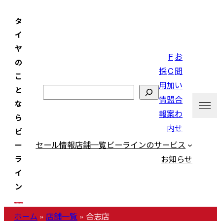
内
タ
容
イ
を
ヤ
ス
F
お
の
キ
採
C
問
こ
ッ
用
加
い
と
検
プ
情
盟
合
な
索
報
案
わ
ら
内
せ
ビ
セール情報
店舗一覧
ビーラインのサービス
ー
お知らせ
ラ
イ
ン
ホーム
»
店舗一覧
»
合志店