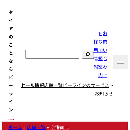
内
タ
容
イ
を
ヤ
ス
F
お
の
キ
採
C
問
こ
ッ
用
加
い
と
検
プ
情
盟
合
な
索
報
案
わ
ら
内
せ
ビ
セール情報
店舗一覧
ビーラインのサービス
ー
お知らせ
ラ
イ
ン
ホーム
»
店舗一覧
»
空港南店