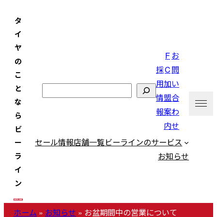
内
タ
容
イ
を
ヤ
ス
F
お
の
キ
採
C
問
こ
ッ
用
加
い
と
検
プ
情
盟
合
な
索
報
案
わ
ら
内
せ
ビ
セール情報
店舗一覧
ビーラインのサービス
ー
お知らせ
ラ
イ
ン
ホーム
»
お知らせ
»
お盆期間中の営業について