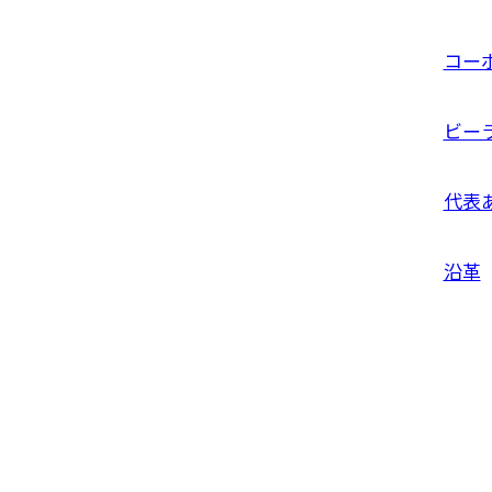
コー
ビー
代表
沿革