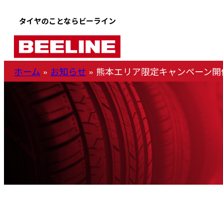
内
タイヤのことならビーライン
容
を
ス
ホーム
»
お知らせ
»
熊本エリア限定キャンペーン開
キ
ッ
プ