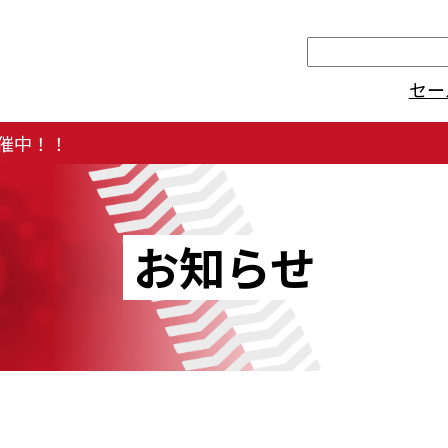
検
索
セー
催中！！
お知らせ