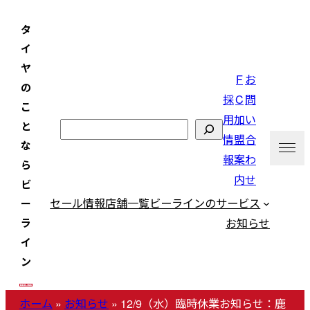
内
タ
容
イ
を
ヤ
ス
F
お
の
キ
採
C
問
こ
ッ
用
加
い
と
検
プ
情
盟
合
な
索
報
案
わ
ら
内
せ
ビ
セール情報
店舗一覧
ビーラインのサービス
ー
お知らせ
ラ
イ
ン
ホーム
»
お知らせ
»
12/9（水）臨時休業お知らせ：鹿