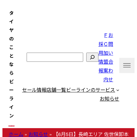
内
タ
容
イ
を
ヤ
ス
F
お
の
キ
採
C
問
こ
ッ
用
加
い
と
検
プ
情
盟
合
な
索
報
案
わ
ら
内
せ
ビ
セール情報
店舗一覧
ビーラインのサービス
ー
お知らせ
ラ
イ
ン
ホーム
»
お知らせ
»
【6月5日】長崎エリア 佐世保卸本