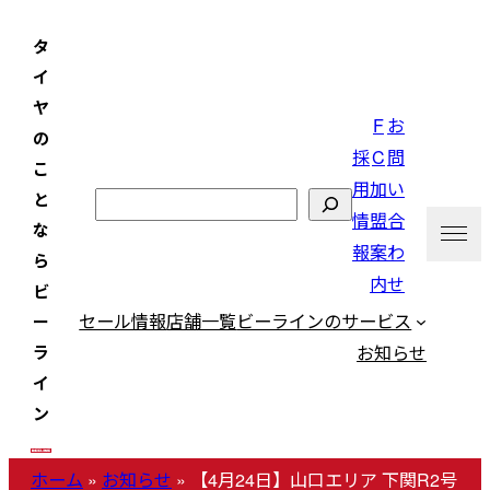
内
タ
容
イ
を
ヤ
ス
F
お
の
キ
採
C
問
こ
ッ
用
加
い
と
検
プ
情
盟
合
な
索
報
案
わ
ら
内
せ
ビ
セール情報
店舗一覧
ビーラインのサービス
ー
お知らせ
ラ
イ
ン
ホーム
»
お知らせ
»
【4月24日】山口エリア 下関R2号