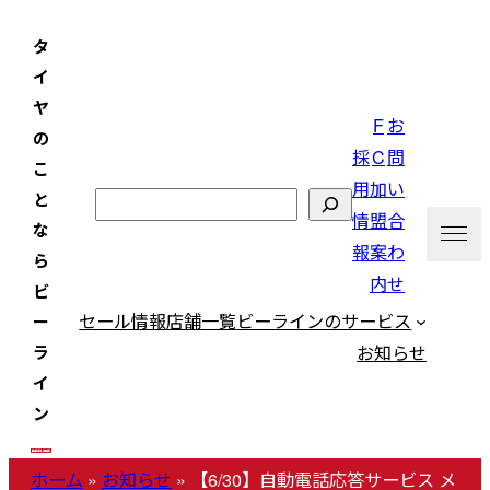
内
タ
容
イ
を
ヤ
ス
F
お
の
キ
採
C
問
こ
ッ
用
加
い
と
検
プ
情
盟
合
な
索
報
案
わ
ら
内
せ
ビ
セール情報
店舗一覧
ビーラインのサービス
ー
お知らせ
ラ
イ
ン
ホーム
»
お知らせ
»
【6/30】自動電話応答サービス メ