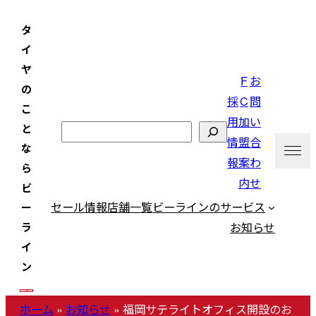
内
タ
容
イ
を
ヤ
ス
F
お
の
キ
採
C
問
こ
ッ
用
加
い
と
検
プ
情
盟
合
な
索
報
案
わ
ら
内
せ
ビ
セール情報
店舗一覧
ビーラインのサービス
ー
お知らせ
ラ
イ
ン
ホーム
»
お知らせ
»
福岡サテライトオフィス開設のお