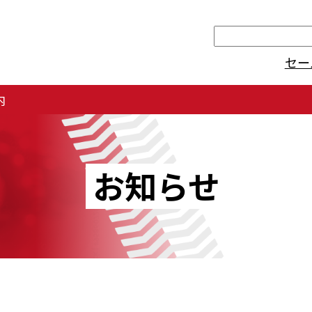
検
索
セー
内
お知らせ