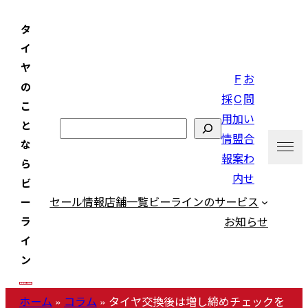
内
タ
容
イ
を
ヤ
ス
F
お
の
キ
採
C
問
こ
ッ
用
加
い
と
検
プ
情
盟
合
な
索
報
案
わ
ら
内
せ
ビ
セール情報
店舗一覧
ビーラインのサービス
ー
お知らせ
ラ
イ
ン
ホーム
»
コラム
»
タイヤ交換後は増し締めチェックを